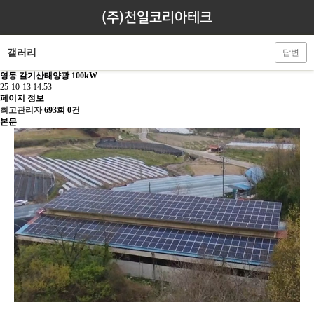
(주)천일코리아테크
갤러리
답변
영동 갈기산태양광 100kW
25-10-13 14:53
페이지 정보
최고관리자
693회
0건
본문